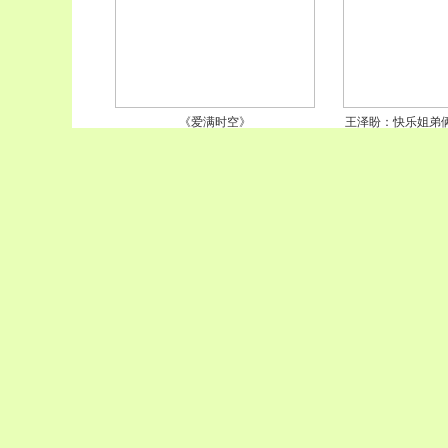
《爱满时空》
王泽盼：快乐姐弟
姐姐的
黄海宁：“我把爷爷当孩子宠”——花
杨小婷：姐弟相继
季少女这样说
你是姐姐，