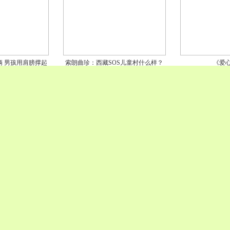
俩 男孩用肩膀撑起
索朗曲珍：西藏SOS儿童村什么样？
《爱
上学梦
藏族孤儿在这过得快乐吗？
查出白血病，如果
《向太阳奔跑》
马芯洋：爸爸车
该如何面对
儿说这是