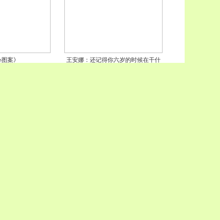
心图案》
王安娜：还记得你六岁的时候在干什
么？看完她，无地自容
祸变植物人，乐观女
《永远有爱》
我们家的二胎