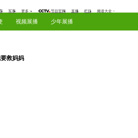
育
军事
更多
节目官网
直播
栏目
频道大全
使
视频展播
少年展播
我要救妈妈