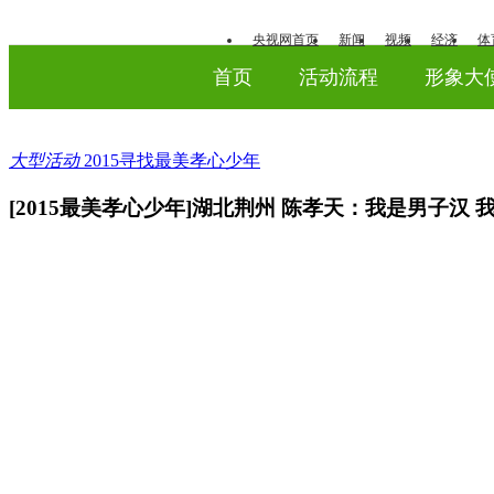
央视网首页
新闻
视频
经济
体
首页
活动流程
形象大
大型活动
2015寻找最美孝心少年
[2015最美孝心少年]湖北荆州 陈孝天：我是男子汉 