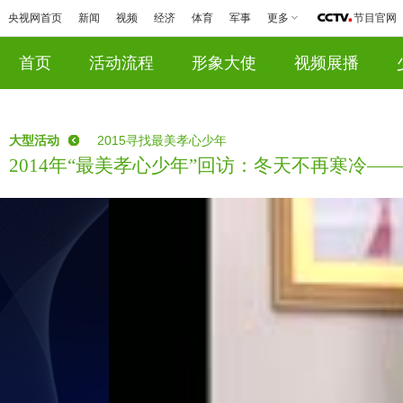
央视网首页
新闻
视频
经济
体育
军事
更多
节目官网
首页
活动流程
形象大使
视频展播
大型活动
2015寻找最美孝心少年
2014年“最美孝心少年”回访：冬天不再寒冷—