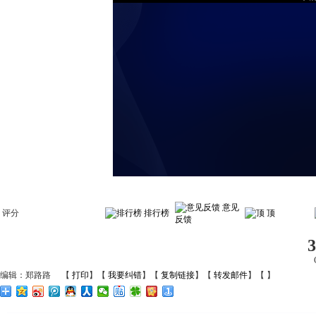
意见
评分
排行榜
顶
反馈
3
编辑：郑路路
【
打印
】【
我要纠错
】【
复制链接
】【
转发邮件
】【
】