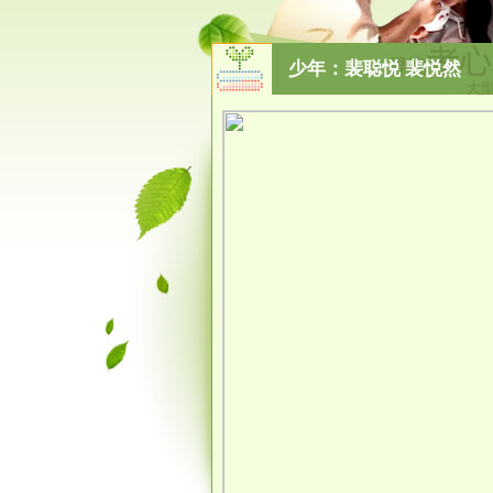
少年：裴聪悦 裴悦然