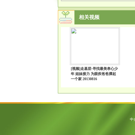
相关视频
[视频]走基层·寻找最美孝心少
年 姐妹接力 为眼疾爸爸撑起
一个家 20130816
中